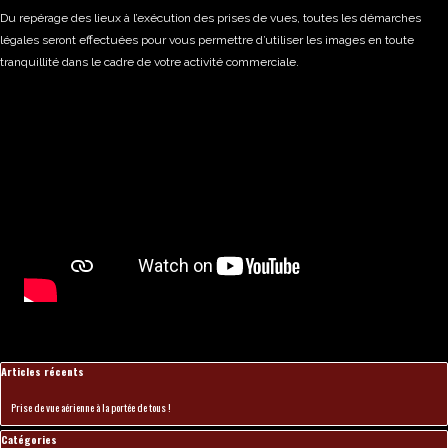
Du repérage des lieux à l’exécution des prises de vues, toutes les démarches
légales seront effectuées pour vous permettre d’utiliser les images en toute
tranquillité dans le cadre de votre activité commerciale.
Sauter le bloc Articles récents
Articles récents
Prise de vue aérienne à la portée de tous !
Sauter le bloc Catégories
Catégories